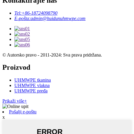
Kontaktirajte nas
Tel:
+86-18724098790
E-pošta:
admin@huidunuhmwpe.com
© Autorsko pravo - 2011-2024: Sva prava pridržana.
Proizvod
UHMWPE tkanina
UHMWPE vlakna
UHMWPE pređa
Prikaži više+
Pošalji e-poštu
x