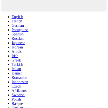
English
French
German
Portuguese
Spanish
Russian
Japanese
Korean
Arabic
Irish
Greek
Turkish
Italian
Danish
Romanian
Indonesian
Czech
Afrikaans
Swedish
Polish
Basque
Catalan