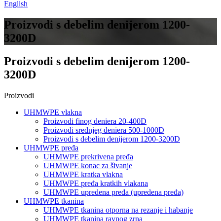
English
Proizvodi s debelim denijerom 1200-
3200D
Proizvodi s debelim denijerom 1200-
3200D
Proizvodi
UHMWPE vlakna
Proizvodi finog deniera 20-400D
Proizvodi srednjeg deniera 500-1000D
Proizvodi s debelim denijerom 1200-3200D
UHMWPE pređa
UHMWPE prekrivena pređa
UHMWPE konac za šivanje
UHMWPE kratka vlakna
UHMWPE pređa kratkih vlakana
UHMWPE upredena pređa (upredena pređa)
UHMWPE tkanina
UHMWPE tkanina otporna na rezanje i habanje
UHMWPE tkanina ravnog zrna