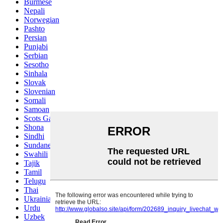
Burmese
Nepali
Norwegian
Pashto
Persian
Punjabi
Serbian
Sesotho
Sinhala
Slovak
Slovenian
Somali
Samoan
Scots Gaelic
Shona
Sindhi
Sundanese
Swahili
Tajik
Tamil
Telugu
Thai
Ukrainian
Urdu
Uzbek