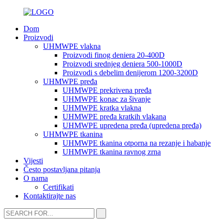
Dom
Proizvodi
UHMWPE vlakna
Proizvodi finog deniera 20-400D
Proizvodi srednjeg deniera 500-1000D
Proizvodi s debelim denijerom 1200-3200D
UHMWPE pređa
UHMWPE prekrivena pređa
UHMWPE konac za šivanje
UHMWPE kratka vlakna
UHMWPE pređa kratkih vlakana
UHMWPE upredena pređa (upredena pređa)
UHMWPE tkanina
UHMWPE tkanina otporna na rezanje i habanje
UHMWPE tkanina ravnog zrna
Vijesti
Često postavljana pitanja
O nama
Certifikati
Kontaktirajte nas