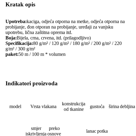
Kratak opis
Upotreba:
kaciga, odjeća otporna na metke, odjeća otporna na
probijanje, đon otporan na probijanje, uređaji za vanjsku
upotrebu, lična zaštitna oprema itd.
Boja:
Bijela, crna, crvena, itd. (prilagodljivo)
Specifikacija:
80 g/m² / 120 g/m² / 180 g/m² / 200 g/m² / 220
g/m² / 300 g/m²
paket:
50 m / 100 m * volumen
Indikatori proizvoda
konstrukcija
model
Vrsta vlakana
gustoća
širina
debljina
od tkanine
smjer
preko
lanac
potka
iskrivljenja
osnove