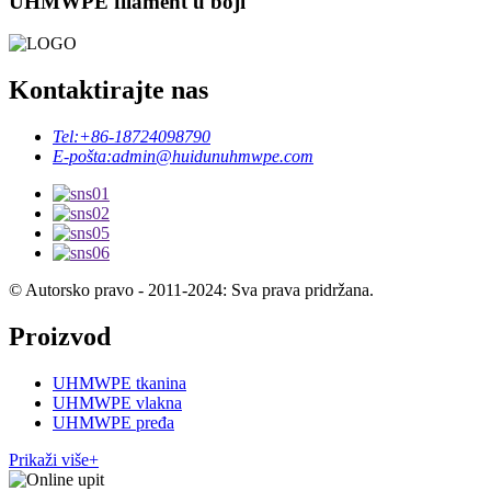
UHMWPE filament u boji
Kontaktirajte nas
Tel:
+86-18724098790
E-pošta:
admin@huidunuhmwpe.com
© Autorsko pravo - 2011-2024: Sva prava pridržana.
Proizvod
UHMWPE tkanina
UHMWPE vlakna
UHMWPE pređa
Prikaži više+