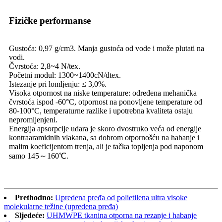
Fizičke performanse
Gustoća: 0,97 g/cm3. Manja gustoća od vode i može plutati na
vodi.
Čvrstoća: 2,8~4 N/tex.
Početni modul: 1300~1400cN/dtex.
Istezanje pri lomljenju: ≤ 3,0%.
Visoka otpornost na niske temperature: određena mehanička
čvrstoća ispod -60°C, otpornost na ponovljene temperature od
80-100°C, temperaturne razlike i upotrebna kvaliteta ostaju
nepromijenjeni.
Energija apsorpcije udara je skoro dvostruko veća od energije
kontraaramidnih vlakana, sa dobrom otpornošću na habanje i
malim koeficijentom trenja, ali je tačka topljenja pod naponom
samo 145～160℃.
Prethodno:
Upredena pređa od polietilena ultra visoke
molekularne težine (upredena pređa)
Sljedeće:
UHMWPE tkanina otporna na rezanje i habanje