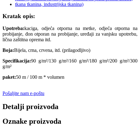
Kratak opis:
Upotreba:
kaciga, odjeća otporna na metke, odjeća otporna na
probijanje, đon otporan na probijanje, uređaji za vanjsku upotrebu,
lična zaštitna oprema itd.
Boja:
Bijela, crna, crvena, itd. (prilagodljivo)
Specifikacija:
90 g/m²/130 g/m²/160 g/m²/180 g/m²/200 g/m²/300
g/m²
paket:
50 m / 100 m * volumen
Pošaljite nam e-poštu
Detalji proizvoda
Oznake proizvoda