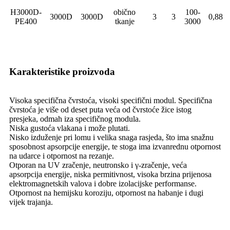
H3000D-
obično
100-
3000D
3000D
3
3
0,88
PE400
tkanje
3000
Karakteristike proizvoda
Visoka specifična čvrstoća, visoki specifični modul. Specifična
čvrstoća je više od deset puta veća od čvrstoće žice istog
presjeka, odmah iza specifičnog modula.
Niska gustoća vlakana i može plutati.
Nisko izduženje pri lomu i velika snaga rasjeda, što ima snažnu
sposobnost apsorpcije energije, te stoga ima izvanrednu otpornost
na udarce i otpornost na rezanje.
Otporan na UV zračenje, neutronsko i γ-zračenje, veća
apsorpcija energije, niska permitivnost, visoka brzina prijenosa
elektromagnetskih valova i dobre izolacijske performanse.
Otpornost na hemijsku koroziju, otpornost na habanje i dugi
vijek trajanja.