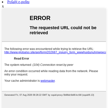
Pošalji e-poštu
x