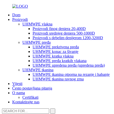
Dom
Proizvodi
UHMWPE vlakna
Proizvodi finog deniera 20-400D
Proizvodi srednjeg deniera 500-1000D
Proizvodi s debelim denijerom 1200-3200D
UHMWPE pređa
UHMWPE prekrivena pređa
UHMWPE konac za šivanje
UHMWPE kratka vlakna
UHMWPE pređa kratkih vlakana
UHMWPE upredena pređa (upredena pređa)
UHMWPE tkanina
UHMWPE tkanina otporna na rezanje i habanje
UHMWPE tkanina ravnog zrna
Vijesti
Često postavljana pitanja
O nama
Certifikati
Kontaktirajte nas